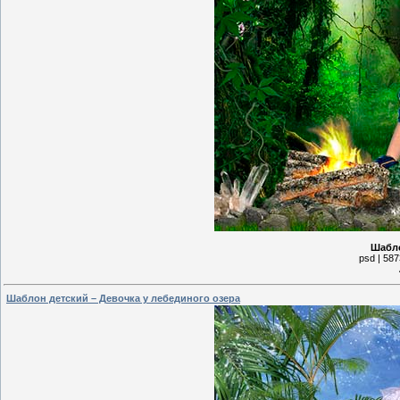
Шабло
psd | 587
Шаблон детский – Девочка у лебединого озера