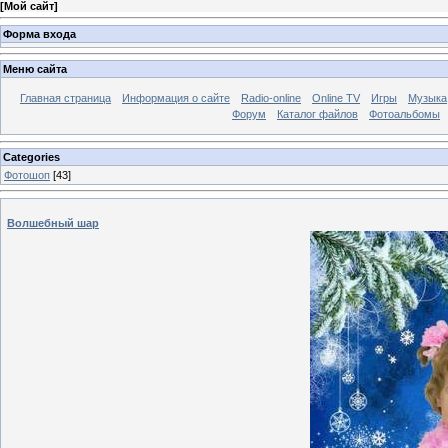
[
Мой сайт
]
Форма входа
Меню сайта
Главная страница
Информация о сайте
Radio-online
Online TV
Игры
Музыка
Форум
Каталог файлов
Фотоальбомы
Categories
Фотошоп
[43]
Волшебный шар