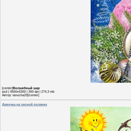
[center]
Волшебный шар
psd | 4560х6300 | 300 dpi | 274,3 mb
Автор: tanucha20[/center]
Девочка на лесной полянке