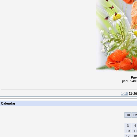
Рам
psd | 548
1-10
11-20
Calendar
Пн
Вт
3
4
10
11
17
18