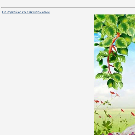
На лужайке со смешариками