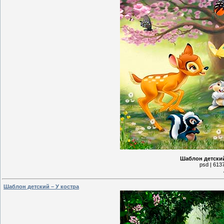
Шаблон детский
psd | 613
Шаблон детский – У костра