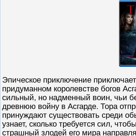
Эпическое приключение приключаетс
придуманном королевстве богов Асг
сильный, но надменный воин, чьи б
древнюю войну в Асгарде. Тора отп
принуждают существовать среди обы
узнает, сколько требуется сил, что
страшный злодей его мира направля