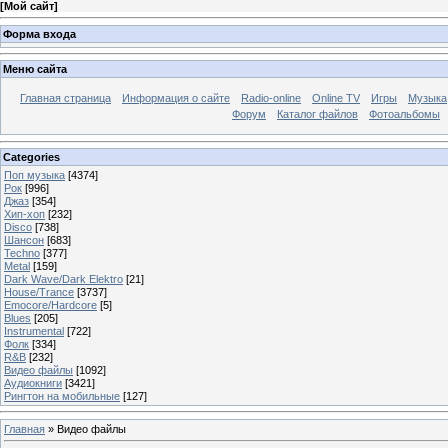
[
Мой сайт
]
Форма входа
Меню сайта
Главная страница
Информация о сайте
Radio-online
Online TV
Игры
Музыка
Форум
Каталог файлов
Фотоальбомы
Categories
Поп музыка
[4374]
Рок
[996]
Джаз
[354]
Хип-хоп
[232]
Disco
[738]
Шансон
[683]
Techno
[377]
Metal
[159]
Dark Wave/Dark Elektro
[21]
House/Trance
[3737]
Emocore/Hardcore
[5]
Blues
[205]
Instrumental
[722]
Фолк
[334]
R&B
[232]
Видео файлы
[1092]
Аудиокниги
[3421]
Рингтон на мобильные
[127]
Главная
»
Видео файлы