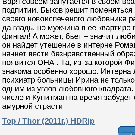
Варя совсем запутается в своем вра
подпитии. Быков решит поменяться и
своего новоиспеченого любовника р
да гладь, но мужчина в ее квартире 
фингал! А может, бьет – значит люб
он найдет утешение в интерне Роман
начнет вести безнравственный обра
появится ОНА . Та, из-за которой Фи
знакома особенно хорошо. Интерна 
психиатр больницы Ирина не только 
одним из углов любовного квадрата. 
числе и Купитман на время забудет 
амурной страсти.
Тор / Thor (2011г.) HDRip