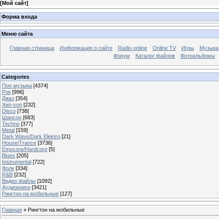
[
Мой сайт
]
Форма входа
Меню сайта
Главная страница
Информация о сайте
Radio-online
Online TV
Игры
Музыка
Форум
Каталог файлов
Фотоальбомы
Categories
Поп музыка
[4374]
Рок
[996]
Джаз
[354]
Хип-хоп
[232]
Disco
[738]
Шансон
[683]
Techno
[377]
Metal
[159]
Dark Wave/Dark Elektro
[21]
House/Trance
[3736]
Emocore/Hardcore
[5]
Blues
[205]
Instrumental
[722]
Фолк
[334]
R&B
[232]
Видео файлы
[1092]
Аудиокниги
[3421]
Рингтон на мобильные
[127]
Главная
»
Рингтон на мобильные