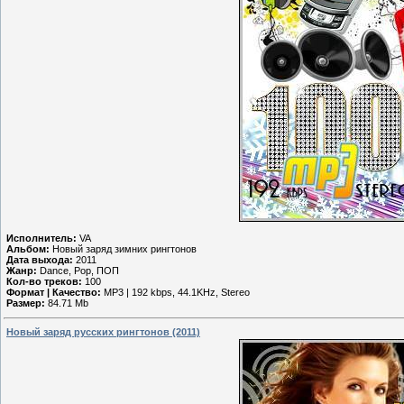
Исполнитель:
VA
Альбом:
Новый заряд зимних рингтонов
Дата выхода:
2011
Жанр:
Dance, Pop, ПОП
Кол-во треков:
100
Формат | Качество:
MP3 | 192 kbps, 44.1KHz, Stereo
Размер:
84.71 Mb
Новый заряд русских рингтонов (2011)