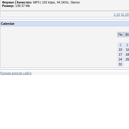
Формат | Качество:
MP3 | 192 kbps, 44.1KHz, Stereo
Размер:
139.37 Mb
1-10
11-20
Calendar
Пн
Вт
3
4
10
11
17
18
24
25
31
Полная версия сайта