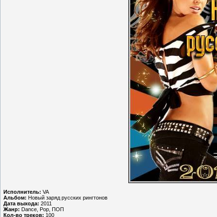
Исполнитель:
VA
Альбом:
Новый заряд русских рингтонов
Дата выхода:
2011
Жанр:
Dance, Pop, ПОП
Кол-во треков:
100