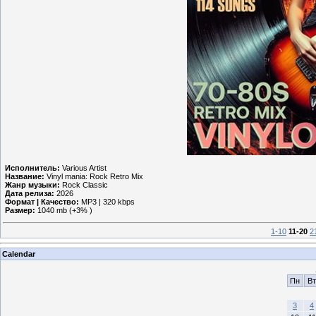
Исполнитель:
Various Artist
Название:
Vinyl mania: Rock Retro Mix
Жанр музыки:
Rock Classic
Дата релиза:
2026
Формат | Качество:
MP3 | 320 kbps
Размер:
1040 mb (+3% )
1-10
11-20
2
Calendar
Пн
Вт
3
4