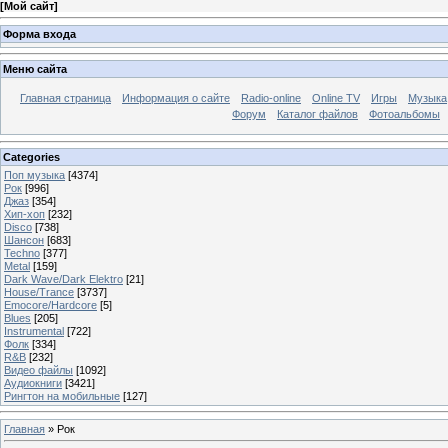
[
Мой сайт
]
Форма входа
Меню сайта
Главная страница
Информация о сайте
Radio-online
Online TV
Игры
Музыка
Форум
Каталог файлов
Фотоальбомы
Categories
Поп музыка
[4374]
Рок
[996]
Джаз
[354]
Хип-хоп
[232]
Disco
[738]
Шансон
[683]
Techno
[377]
Metal
[159]
Dark Wave/Dark Elektro
[21]
House/Trance
[3737]
Emocore/Hardcore
[5]
Blues
[205]
Instrumental
[722]
Фолк
[334]
R&B
[232]
Видео файлы
[1092]
Аудиокниги
[3421]
Рингтон на мобильные
[127]
Главная
»
Рок