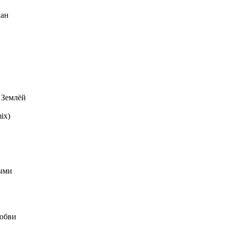
ман
 Землёй
ix)
ными
Любви