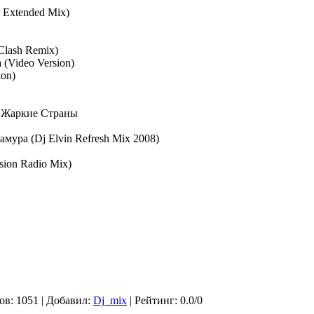
n Extended Mix)
 Clash Remix)
 (Video Version)
ion)
В Жаркие Страны
ламура (Dj Elvin Refresh Mix 2008)
sion Radio Mix)
ов
: 1051 |
Добавил
:
Dj_mix
|
Рейтинг
:
0.0
/
0