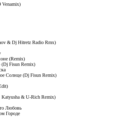
 Venamix)
ov & Dj Hitretz Radio Rmx)
y
йоне (Remix)
(Dj Fisun Remix)
ска
вое Солнце (Dj Fisun Remix)
dit)
 Katyusha & U-Rich Remix)
сто Любовь
ом Городе