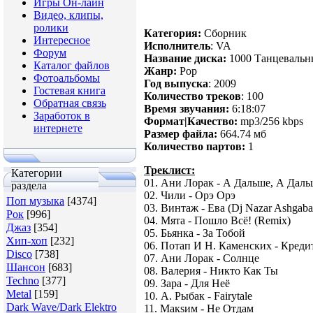
Игры Он-лайн
Видео, клипы,
ролики
Категория:
Сборник
Интересное
Исполнитель
: VA
Форум
Название диска:
1000 Танцевальн
Каталог файлов
Жанр:
Pop
Фотоальбомы
Год выпуска
: 2009
Гостевая книга
Количество треков
: 100
Обратная связь
Время звучания:
6:18:07
Заработок в
Формат|Качество:
mp3/256 kbps
интернете
Размер файла:
664.74 мб
Количество партов:
1
Треклист:
Категории
01. Ани Лорак - А Дальше, А Дальш
раздела
02. Чили - Орэ Орэ
Поп музыка
[4374]
03. Винтаж - Ева (Dj Nazar Ashgaba
Рок
[996]
04. Мята - Пошло Всё! (Remix)
Джаз
[354]
05. Бьянка - За Тобой
Хип-хоп
[232]
06. Потап И Н. Каменских - Креди
Disco
[738]
07. Ани Лорак - Солнце
Шансон
[683]
08. Валерия - Никто Как Ты
Techno
[377]
09. Зара - Для Неё
Metal
[159]
10. А. Рыбак - Fairytale
Dark Wave/Dark Elektro
11. Макsим - Не Отдам