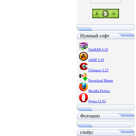
Нужный софт
WinRAR 4.20
AIMP 3.20
CCleaner 3.23
Download Master
Mozilla Firefox
Opera 12.02
Фотошоп
глобус