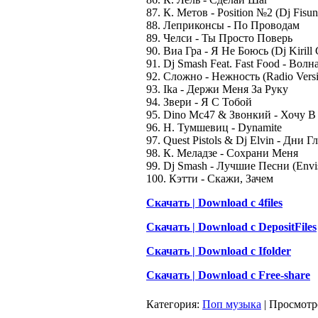
87. К. Метов - Position №2 (Dj Fisu
88. Леприконсы - По Проводам
89. Челси - Ты Просто Поверь
90. Виа Гра - Я Не Боюсь (Dj Kirill
91. Dj Smash Feat. Fast Food - Волна
92. Сложно - Нежность (Radio Vers
93. Ika - Держи Меня За Руку
94. Звери - Я С Тобой
95. Dino Mc47 & Звонкий - Хочу 
96. Н. Тумшевиц - Dynamite
97. Quest Pistols & Dj Elvin - Дни Г
98. К. Меладзе - Сохрани Меня
99. Dj Smash - Лучшие Песни (Envi
100. Кэтти - Скажи, Зачем
Скачать | Download c 4files
Скачать | Download c DepositFiles
Скачать | Download c Ifolder
Скачать | Download c Free-share
Категория
:
Поп музыка
|
Просмотр