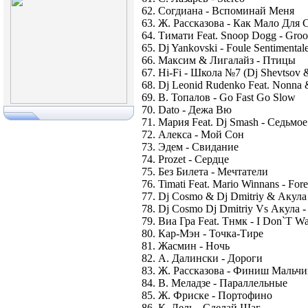
62. Согдиана - Вспоминай Меня
63. Ж. Рассказова - Как Мало Для 
64. Тимати Feat. Snoop Dogg - Gro
65. Dj Yankovski - Foule Sentimental
66. Максим & Лигалайз - Птицы
67. Hi-Fi - Школа №7 (Dj Shevtsov 
68. Dj Leonid Rudenko Feat. Nonna
69. В. Топалов - Go Fast Go Slow
70. Dato - Дежа Вю
71. Мария Feat. Dj Smash - Седьмо
72. Алекса - Мой Сон
73. Эдем - Свидание
74. Prozet - Сердце
75. Без Билета - Мечтатели
76. Timati Feat. Mario Winnans - For
77. Dj Cosmo & Dj Dmitriy & Акул
78. Dj Cosmo Dj Dmitriy Vs Акула 
79. Виа Гра Feat. Тнмк - I Don`T W
80. Кар-Мэн - Точка-Тире
81. Жасмин - Ночь
82. А. Далински - Дороги
83. Ж. Рассказова - Финиш Мальчи
84. В. Меладзе - Параллельные
85. Ж. Фриске - Портофино
86. К. Лель - Сделай Шаг