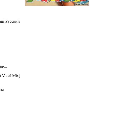
ый Русский
е...
t Vocal Mix)
ты