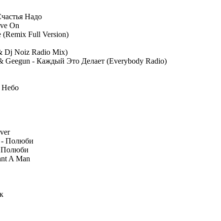
Счастья Надо
ove On
e (Remix Full Version)
& Dj Noiz Radio Mix)
 & Geegun - Каждый Это Делает (Everybody Radio)
е Небо
ever
а - Полюби
- Полюби
ant A Man
к