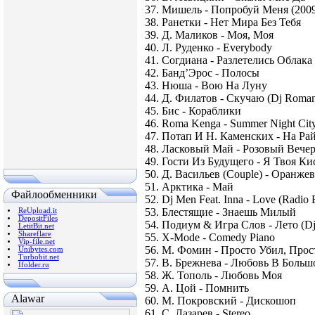
37. Мишель - Попробуй Меня (2009
38. Ранетки - Нет Мира Без Тебя
39. Д. Маликов - Моя, Моя
40. Л. Руденко - Everybody
41. Согдиана - Разлетелись Облака
42. Банд’Эрос - Полосы
43. Нюша - Вою На Луну
44. Д. Филатов - Скучаю (Dj Roman
45. Бис - Кораблики
46. Roma Kenga - Summer Night Cit
47. Потап И Н. Каменских - На Ра
48. Ласковый Май - Розовый Вечер 
49. Гости Из Будущего - Я Твоя Ки
50. Д. Васильев (Couple) - Оранже
51. Арктика - Май
Файлообменники
52. Dj Men Feat. Inna - Love (Radio E
53. Блестящие - Знаешь Милый
ReUpload.it
DepositFiles
54. Подиум & Игра Слов - Лето (Dj
LetitBit.net
Shareflare
55. X-Mode - Comedy Piano
Vip-file.net
56. М. Фомин - Просто Убил, Про
Unibytes.com
Turbobit.net
57. В. Брежнева - Любовь В Больш
Ifolder.ru
58. Ж. Тополь - Любовь Моя
59. А. Цой - Помнить
Alawar
60. М. Покровский - Дискошоп
61. С. Лазарев - Stereo