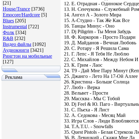
[21]
12. Е. Отрадная - Одинокое Сердце
House/Trance
[3736]
13. Н. Сенчукова - Служебный Ро
Emocore/Hardcore
[5]
14. Ангел А - Золото Мира
15. А-Студио - Так Же Как Все
Blues
[205]
16. Танцы Минус - Оно
Instrumental
[722]
17. Dj Piligrim - Ты Меня Забудь
Фолк
[334]
18. Ф. Киркоров - Просто Подари
R&B
[232]
19. Д. Майданов - Вечная Любовь
Видео файлы
[1092]
20. С. Ротару - Я Решила Сама
Аудиокниги
[3421]
21. Г. Лепс - Я Тебя Не Люблю
Рингтон на мобильные
22. С. Михайлов - Между Небом И
[127]
23. К. Грим - Лаос
24. T9 - Дай Мне Пару Минут (Rem
25. Джанго - Лето На 17-Ой Аллее
Реклама
26. Кристина - Больше Солнца
27. Любэ - Верка
28. Вельвет - Прости
29. Массква - Мы С Тобой
30. Dj Feel & Ю. Паго - Виртуаль
31. С. Пьеха - Я Лист
32. А. Седокова - Месяц Май
33. Игра Слов - Люди Влюбляются
34. T.A.T.U. - Snowfalls
35. Quest Pistols - Белая Стрекоза 
36. В. Левицкий - Скажи Мне Да