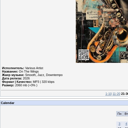
Исполнитель:
Various Artist
Название:
On The Wings
Жанр музыки:
Smooth, Jazz, Downtempo
Дата релиза:
2026
Формат | Качество:
MP3 | 320 kbps
Размер:
2060 mb (+3% )
1-10
11-20
21-3
Calendar
Пн
Вт
3
4