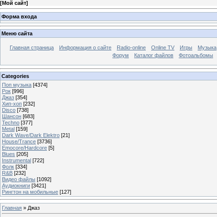
[
Мой сайт
]
Форма входа
Меню сайта
Главная страница
Информация о сайте
Radio-online
Online TV
Игры
Музыка
Форум
Каталог файлов
Фотоальбомы
Categories
Поп музыка
[4374]
Рок
[996]
Джаз
[354]
Хип-хоп
[232]
Disco
[738]
Шансон
[683]
Techno
[377]
Metal
[159]
Dark Wave/Dark Elektro
[21]
House/Trance
[3736]
Emocore/Hardcore
[5]
Blues
[205]
Instrumental
[722]
Фолк
[334]
R&B
[232]
Видео файлы
[1092]
Аудиокниги
[3421]
Рингтон на мобильные
[127]
Главная
»
Джаз