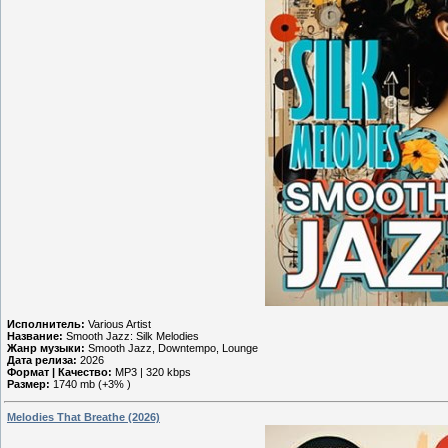
Исполнитель:
Various Artist
Название:
Smooth Jazz: Silk Melodies
Жанр музыки:
Smooth Jazz, Downtempo, Lounge
Дата релиза:
2026
Формат | Качество:
MP3 | 320 kbps
Размер:
1740 mb (+3% )
Melodies That Breathe (2026)