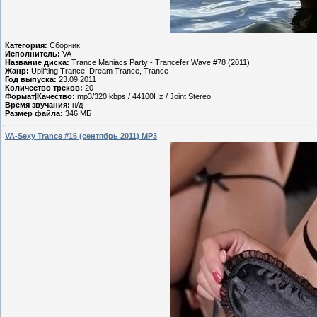
Категория:
Сборник
Исполнитель:
VA
Название диска:
Trance Maniacs Party - Trancefer Wave #78 (2011)
Жанр:
Uplifting Trance, Dream Trance, Trance
Год выпуска:
23.09.2011
Количество треков:
20
Формат|Качество:
mp3/320 kbps / 44100Hz / Joint Stereo
Время звучания:
н/д
Размер файла:
346 МБ
VA-Sexy Trance #16 (сентябрь 2011) MP3