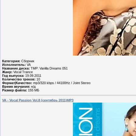
Категория:
Сборник
Исполнитель:
VA
Название диска:
TMP: Vanilla Dreams 051
Жанр:
Vocal Trance
Год выпуска:
19.09.2011
Количество треков:
10
Формат|Качество:
mp3/320 kbps / 44100Hz / Joint Stereo
Время звучания:
н/д
Размер файла:
155 МБ
VA - Vocal Passion Vol.8 (сентябрь 2011)MP3