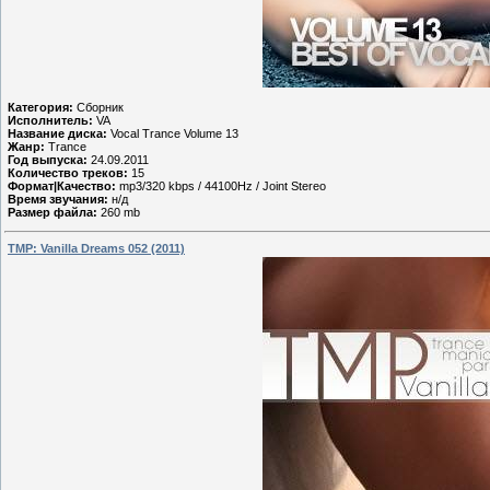
Категория:
Сборник
Исполнитель:
VA
Название диска:
Vocal Trance Volume 13
Жанр:
Trance
Год выпуска:
24.09.2011
Количество треков:
15
Формат|Качество:
mp3/320 kbps / 44100Hz / Joint Stereo
Время звучания:
н/д
Размер файла:
260 mb
TMP: Vanilla Dreams 052 (2011)