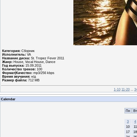
Категория:
Сборник
Исполнитель:
VA
Название диска:
St. Tropez Fever 2011
Жанр:
House, Vocal House, Dance
Год выпуска:
15.09.2011
Количество треков:
100
Формат|Качество:
mp3/256 kbps
Время звучания:
н/д
Размер файла:
712 MB
1-10
11-20
...
3
Calendar
Пн
Вт
3
4
10
11
17
18
24
25