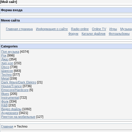
[
Мой сайт
]
Форма входа
Меню сайта
Главная страница
Информация о сайте
Radio-online
Online TV
Игры
Музыка
Форум
Каталог файлов
Фотоальбомы
Categories
Поп музыка
[4374]
Рок
[996]
Джаз
[354]
Хип-хоп
[232]
Disco
[738]
Шансон
[683]
Techno
[377]
Metal
[159]
Dark Wave/Dark Elektro
[21]
House/Trance
[3736]
Emocore/Hardcore
[5]
Blues
[205]
Instrumental
[722]
Фолк
[334]
R&B
[232]
Видео файлы
[1092]
Аудиокниги
[3421]
Рингтон на мобильные
[127]
Главная
»
Techno