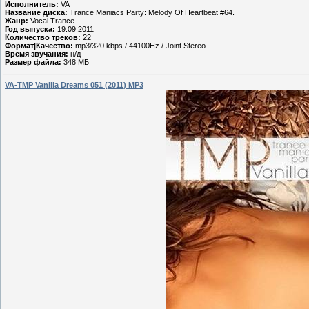
Исполнитель:
VA
Название диска:
Trance Maniacs Party: Melody Of Heartbeat #64.
Жанр:
Vocal Trance
Год выпуска:
19.09.2011
Количество треков:
22
Формат|Качество:
mp3/320 kbps / 44100Hz / Joint Stereo
Время звучания:
н/д
Размер файла:
348 МБ
VA-TMP Vanilla Dreams 051 (2011) MP3