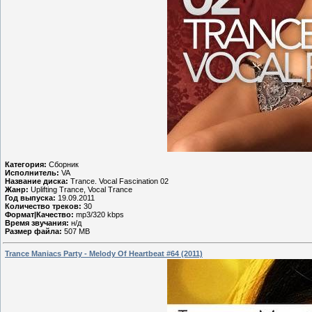
Категория:
Сборник
Исполнитель:
VA
Название диска:
Trance. Vocal Fascination 02
Жанр:
Uplifting Trance, Vocal Trance
Год выпуска:
19.09.2011
Количество треков:
30
Формат|Качество:
mp3/320 kbps
Время звучания:
н/д
Размер файла:
507 MB
Trance Maniacs Party - Melody Of Heartbeat #64 (2011)