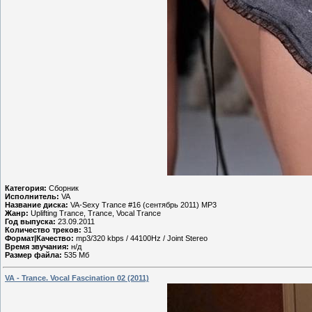
Категория:
Сборник
Исполнитель:
VA
Название диска:
VA-Sexy Trance #16 (сентябрь 2011) MP3
Жанр:
Uplifting Trance, Trance, Vocal Trance
Год выпуска:
23.09.2011
Количество треков:
31
Формат|Качество:
mp3/320 kbps / 44100Hz / Joint Stereo
Время звучания:
н/д
Размер файла:
535 Мб
VA - Trance. Vocal Fascination 02 (2011)