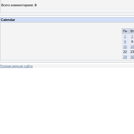
Всего комментариев
:
0
Calendar
Пн
Вт
1
2
8
9
15
16
22
23
29
30
Полная версия сайта