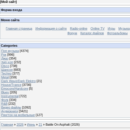
[
Мой сайт
]
Форма входа
Меню сайта
Главная страница
Информация о сайте
Radio-online
Online TV
Игры
Музыка
Форум
Каталог файлов
Фотоальбомы
Categories
Поп музыка
[4374]
Рок
[996]
Джаз
[354]
Хип-хоп
[232]
Disco
[738]
Шансон
[683]
Techno
[377]
Metal
[159]
Dark Wave/Dark Elektro
[21]
House/Trance
[3736]
Emocore/Hardcore
[5]
Blues
[205]
Instrumental
[722]
Фолк
[334]
R&B
[232]
Видео файлы
[1092]
Аудиокниги
[3421]
Рингтон на мобильные
[127]
Главная
»
2026
»
Июнь
»
21
» Battle On Asphalt (2026)