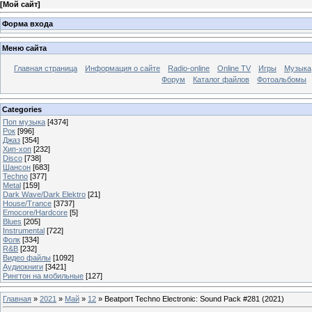
[
Мой сайт
]
Форма входа
Меню сайта
Главная страница
Информация о сайте
Radio-online
Online TV
Игры
Музыка
Форум
Каталог файлов
Фотоальбомы
Categories
Поп музыка
[4374]
Рок
[996]
Джаз
[354]
Хип-хоп
[232]
Disco
[738]
Шансон
[683]
Techno
[377]
Metal
[159]
Dark Wave/Dark Elektro
[21]
House/Trance
[3737]
Emocore/Hardcore
[5]
Blues
[205]
Instrumental
[722]
Фолк
[334]
R&B
[232]
Видео файлы
[1092]
Аудиокниги
[3421]
Рингтон на мобильные
[127]
Главная
»
2021
»
Май
»
12
» Beatport Techno Electronic: Sound Pack #281 (2021)