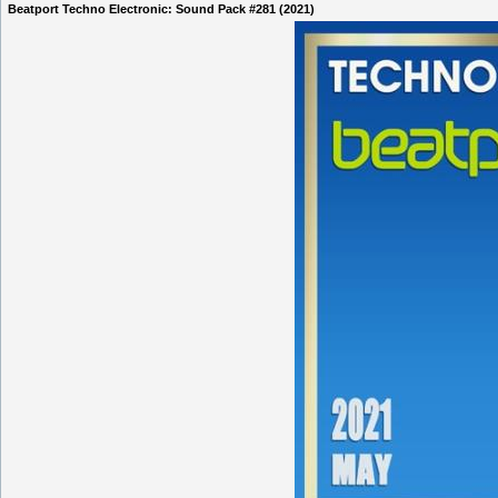
Beatport Techno Electronic: Sound Pack #281 (2021)