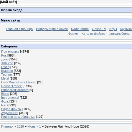
[
Мой сайт
]
Форма входа
Меню сайта
Главная страница
Информация о сайте
Radio-online
Online TV
Игры
Музыка
Форум
Каталог файлов
Фотоальбомы
Categories
Поп музыка
[4374]
Рок
[996]
Джаз
[354]
Хип-хоп
[232]
Disco
[738]
Шансон
[683]
Techno
[377]
Metal
[159]
Dark Wave/Dark Elektro
[21]
House/Trance
[3736]
Emocore/Hardcore
[5]
Blues
[205]
Instrumental
[722]
Фолк
[334]
R&B
[232]
Видео файлы
[1092]
Аудиокниги
[3421]
Рингтон на мобильные
[127]
Главная
»
2026
»
Июнь
»
1
» Between Rain And Hope (2026)