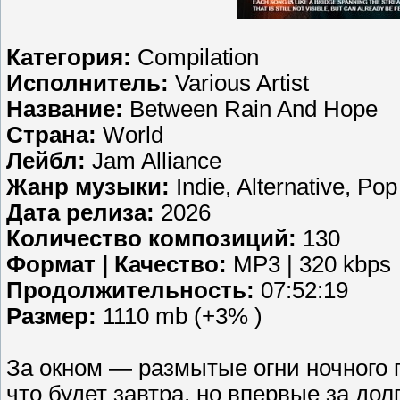
Категория:
Compilation
Исполнитель:
Various Artist
Название:
Between Rain And Hope
Страна:
World
Лейбл:
Jam Alliance
Жанр музыки:
Indie, Alternative, Po
Дата релиза:
2026
Количество композиций:
130
Формат | Качество:
MP3 | 320 kbps
Продолжительность:
07:52:19
Размер:
1110 mb (+3% )
За окном — размытые огни ночного г
что будет завтра, но впервые за дол