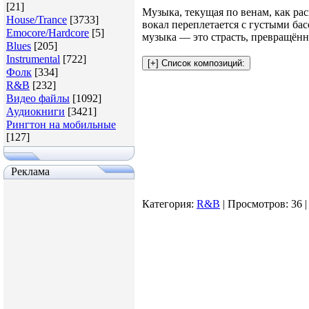
[21]
Музыка, текущая по венам, как ра
House/Trance
[3733]
вокал переплетается с густыми ба
Emocore/Hardcore
[5]
музыка — это страсть, превращённ
Blues
[205]
Instrumental
[722]
Фолк
[334]
R&B
[232]
Видео файлы
[1092]
Аудиокниги
[3421]
Рингтон на мобильные
[127]
Реклама
Категория
:
R&B
|
Просмотров
: 36 