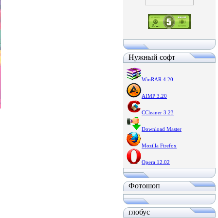
Нужный софт
WinRAR 4.20
AIMP 3.20
CCleaner 3.23
Download Master
Mozilla Firefox
Opera 12.02
Фотошоп
глобус