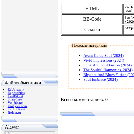
HTML
BB-Code
Ссылка
Похожие материалы
Avant Garde Soul (2024)
Vivid Impressions (2024)
Funk And Soul Fusion (2024)
The Soulful Harmonies (2024)
Rhythm And Blues Fusion (20
Soul Embrace (2024)
Файлообменники
ReUpload.it
DepositFiles
LetitBit.net
Всего комментариев
:
0
Shareflare
Vip-file.net
Unibytes.com
Turbobit.net
Ifolder.ru
Alawar