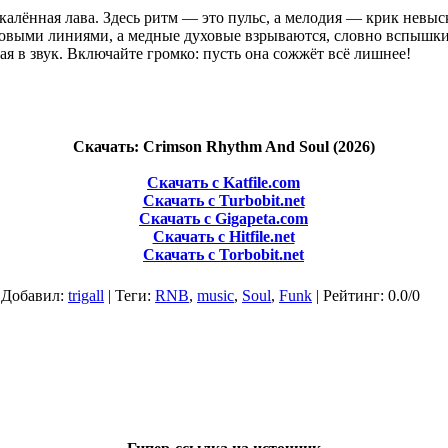
скалённая лава. Здесь ритм — это пульс, а мелодия — крик невы
совыми линиями, а медные духовые взрываются, словно вспышки
ая в звук. Включайте громко: пусть она сожжёт всё лишнее!
Скачать: Crimson Rhythm And Soul (2026)
Скачать с Katfile.com
Скачать с Turbobit.net
Скачать с Gigapeta.com
Скачать с Hitfile.net
Скачать с Torbobit.net
|
Добавил
:
trigall
|
Теги
:
RNB
,
music
,
Soul
,
Funk
|
Рейтинг
:
0.0
/
0