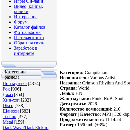
Игры Он-лайн
Видео, клипы,
ролики
Интересное
Форум
Каталог файлов
Фотоальбомы
Гостевая книга
Обратная связь
Заработок в
интернете
Категории
Категория:
Compilation
раздела
Исполнитель:
Various Artist
Название:
Crimson Rhythm And So
Поп музыка
[4374]
Страна:
World
Рок
[996]
Лейбл:
HN
Джаз
[354]
Жанр музыки:
Funk, RnB, Soul
Хип-хоп
[232]
Дата релиза:
2026
Disco
[738]
Количество композиций:
210
Шансон
[683]
Формат | Качество:
MP3 | 320 kbp
Techno
[377]
Продолжительность:
11:14:24
Metal
[159]
Размер:
1590 mb (+3% )
Dark Wave/Dark Elektro