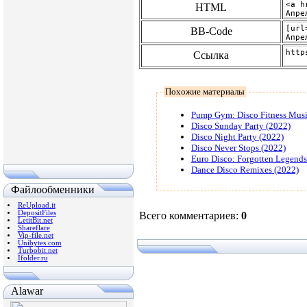
HTML
BB-Code
Ссылка
Похожие материалы
Pump Gym: Disco Fitness Musi
Disco Sunday Party (2022)
Disco Night Party (2022)
Disco Never Stops (2022)
Euro Disco: Forgotten Legends
Dance Disco Remixes (2022)
Файлообменники
ReUpload.it
DepositFiles
Всего комментариев
:
0
LetitBit.net
Shareflare
Vip-file.net
Unibytes.com
Turbobit.net
Ifolder.ru
Alawar