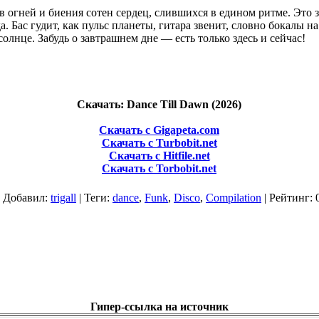
в огней и биения сотен сердец, слившихся в едином ритме. Это з
. Бас гудит, как пульс планеты, гитара звенит, словно бокалы на
солнце. Забудь о завтрашнем дне — есть только здесь и сейчас!
Скачать: Dance Till Dawn (2026)
Скачать с Gigapeta.com
Скачать с Turbobit.net
Скачать с Hitfile.net
Скачать с Torbobit.net
|
Добавил
:
trigall
|
Теги
:
dance
,
Funk
,
Disco
,
Compilation
|
Рейтинг
:
Гипер-ссылка на источник