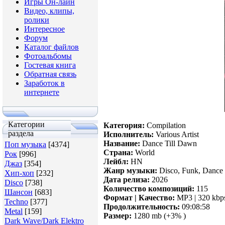
Игры Он-лайн
Видео, клипы,
ролики
Интересное
Форум
Каталог файлов
Фотоальбомы
Гостевая книга
Обратная связь
Заработок в
интернете
Категории
Категория:
Compilation
раздела
Исполнитель:
Various Artist
Название:
Dance Till Dawn
Поп музыка
[4374]
Страна:
World
Рок
[996]
Лейбл:
HN
Джаз
[354]
Жанр музыки:
Disco, Funk, Dance
Хип-хоп
[232]
Дата релиза:
2026
Disco
[738]
Количество композиций:
115
Шансон
[683]
Формат | Качество:
MP3 | 320 kbp
Techno
[377]
Продолжительность:
09:08:58
Metal
[159]
Размер:
1280 mb (+3% )
Dark Wave/Dark Elektro