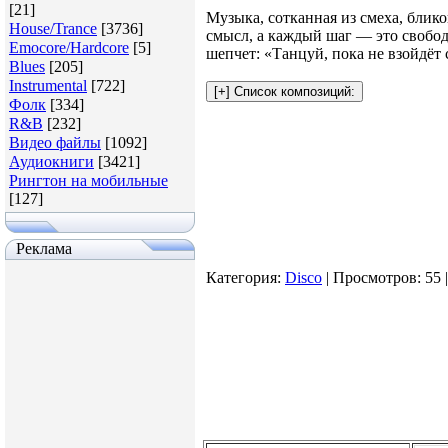
[21]
Музыка, сотканная из смеха, блико
House/Trance
[3736]
смысл, а каждый шаг — это свобода
Emocore/Hardcore
[5]
шепчет: «Танцуй, пока не взойдёт 
Blues
[205]
Instrumental
[722]
Фолк
[334]
R&B
[232]
Видео файлы
[1092]
Аудиокниги
[3421]
Рингтон на мобильные
[127]
Реклама
Категория
:
Disco
|
Просмотров
: 55 