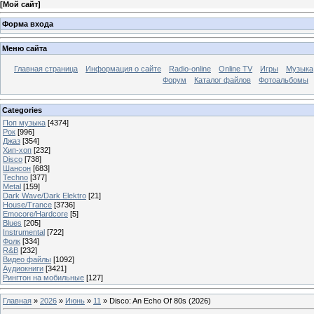
[
Мой сайт
]
Форма входа
Меню сайта
Главная страница
Информация о сайте
Radio-online
Online TV
Игры
Музыка
Форум
Каталог файлов
Фотоальбомы
Categories
Поп музыка
[4374]
Рок
[996]
Джаз
[354]
Хип-хоп
[232]
Disco
[738]
Шансон
[683]
Techno
[377]
Metal
[159]
Dark Wave/Dark Elektro
[21]
House/Trance
[3736]
Emocore/Hardcore
[5]
Blues
[205]
Instrumental
[722]
Фолк
[334]
R&B
[232]
Видео файлы
[1092]
Аудиокниги
[3421]
Рингтон на мобильные
[127]
Главная
»
2026
»
Июнь
»
11
» Disco: An Echo Of 80s (2026)