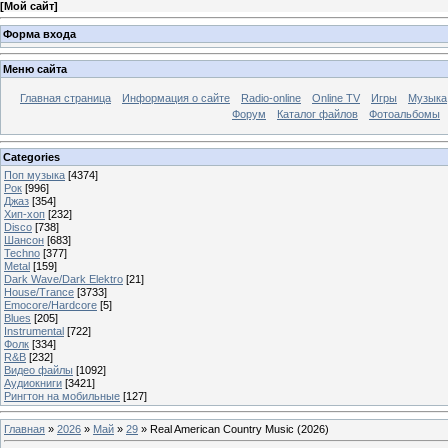
[
Мой сайт
]
Форма входа
Меню сайта
Главная страница
Информация о сайте
Radio-online
Online TV
Игры
Музыка
Форум
Каталог файлов
Фотоальбомы
Categories
Поп музыка
[4374]
Рок
[996]
Джаз
[354]
Хип-хоп
[232]
Disco
[738]
Шансон
[683]
Techno
[377]
Metal
[159]
Dark Wave/Dark Elektro
[21]
House/Trance
[3733]
Emocore/Hardcore
[5]
Blues
[205]
Instrumental
[722]
Фолк
[334]
R&B
[232]
Видео файлы
[1092]
Аудиокниги
[3421]
Рингтон на мобильные
[127]
Главная
»
2026
»
Май
»
29
» Real American Country Music (2026)