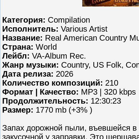
Категория:
Compilation
Исполнитель:
Various Artist
Название:
Real American Country Mu
Страна:
World
Лейбл:
VA-Album Rec.
Жанр музыки:
Country, US Folk, Com
Дата релиза:
2026
Количество композиций:
210
Формат | Качество:
MP3 | 320 kbps
Продолжительность:
12:30:23
Размер:
1770 mb (+3% )
Запах дорожной пыли, въевшейся в 
закусочной у заправки. Это шершава