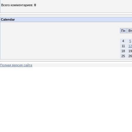
Всего комментариев
:
0
Calendar
Пн
Вт
4
5
11
12
18
19
25
26
Полная версия сайта