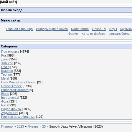
[
Мой сайт
]
Форма входа
Меню сайта
Главная страница
Информация о сайте
Radio-online
Online TV
Игры
Музыка
Форум
Каталог файлов
Фотоальбомы
Categories
Поп музыка
[4374]
Рок
[996]
Джаз
[354]
Хип-хоп
[232]
Disco
[738]
Шансон
[683]
Techno
[377]
Metal
[159]
Dark Wave/Dark Elektro
[21]
House/Trance
[3736]
Emocore/Hardcore
[5]
Blues
[205]
Instrumental
[722]
Фолк
[334]
R&B
[232]
Видео файлы
[1092]
Аудиокниги
[3421]
Рингтон на мобильные
[127]
Главная
»
2023
»
Январь
»
25
» Smooth Jazz Velvet Vibrations (2023)