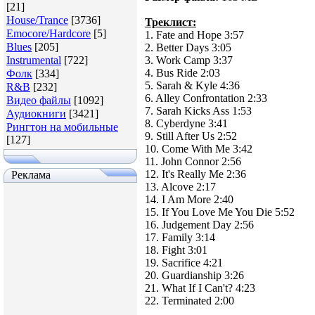
[21]
House/Trance
[3736]
Треклист:
Emocore/Hardcore
[5]
1. Fate and Hope 3:57
Blues
[205]
2. Better Days 3:05
Instrumental
[722]
3. Work Camp 3:37
4. Bus Ride 2:03
Фолк
[334]
5. Sarah & Kyle 4:36
R&B
[232]
6. Alley Confrontation 2:33
Видео файлы
[1092]
7. Sarah Kicks Ass 1:53
Аудиокниги
[3421]
8. Cyberdyne 3:41
Рингтон на мобильные
9. Still After Us 2:52
[127]
10. Come With Me 3:42
11. John Connor 2:56
12. It's Really Me 2:36
Реклама
13. Alcove 2:17
14. I Am More 2:40
15. If You Love Me You Die 5:52
16. Judgement Day 2:56
17. Family 3:14
18. Fight 3:01
19. Sacrifice 4:21
20. Guardianship 3:26
21. What If I Can't? 4:23
22. Terminated 2:00