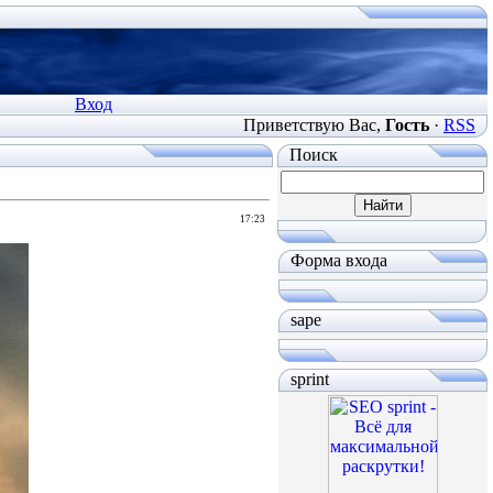
Вход
Приветствую Вас
,
Гость
·
RSS
Поиск
17:23
Форма входа
sape
sprint