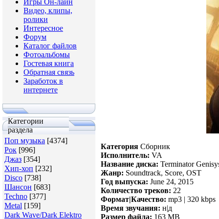
Игры Он-лайн
Видео, клипы,
ролики
Интересное
Форум
Каталог файлов
Фотоальбомы
Гостевая книга
Обратная связь
Заработок в
интернете
Категории
раздела
Поп музыка
[4374]
Категория
Сборник
Рок
[996]
Исполнитель:
VA
Джаз
[354]
Название диска:
Terminator Genisy
Хип-хоп
[232]
Жанр:
Soundtrack, Score, OST
Disco
[738]
Год выпуска:
June 24, 2015
Шансон
[683]
Количество треков:
22
Techno
[377]
Формат|Качество:
mp3 | 320 kbps
Metal
[159]
Время звучания:
н|д
Dark Wave/Dark Elektro
Размер файла:
163 MB