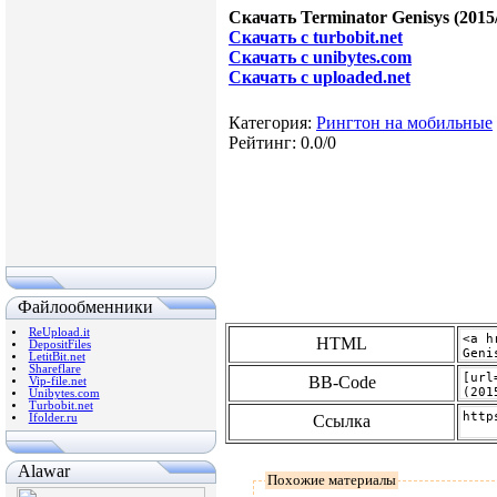
Скачать Terminator Genisys (2015
Скачать с turbobit.net
Скачать с unibytes.com
Скачать с uploaded.net
Категория
:
Рингтон на мобильные
Рейтинг
:
0.0
/
0
Файлообменники
ReUpload.it
HTML
DepositFiles
LetitBit.net
Shareflare
BB-Code
Vip-file.net
Unibytes.com
Turbobit.net
Ifolder.ru
Ссылка
Alawar
Похожие материалы