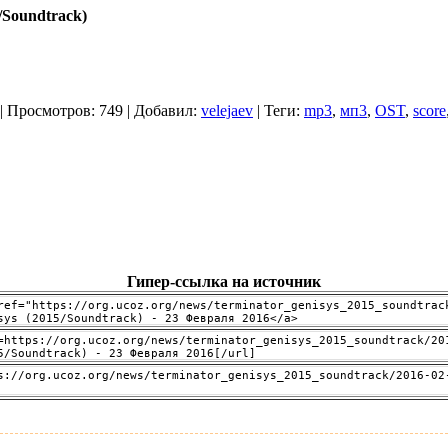
/Soundtrack)
|
Просмотров
: 749 |
Добавил
:
velejaev
|
Теги
:
mp3
,
мп3
,
OST
,
score
Гипер-ссылка на источник