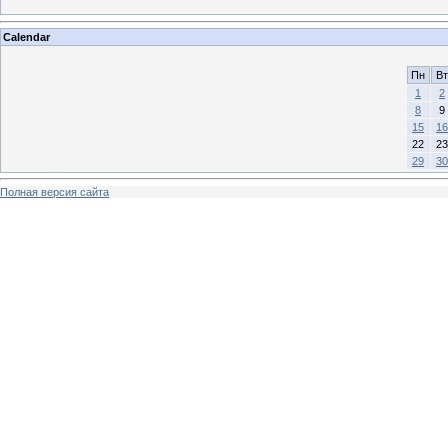
Calendar
Пн
Вт
1
2
8
9
15
16
22
23
29
30
Полная версия сайта