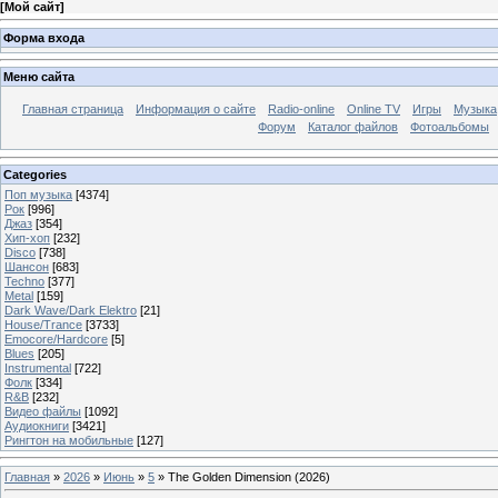
[
Мой сайт
]
Форма входа
Меню сайта
Главная страница
Информация о сайте
Radio-online
Online TV
Игры
Музыка
Форум
Каталог файлов
Фотоальбомы
Categories
Поп музыка
[4374]
Рок
[996]
Джаз
[354]
Хип-хоп
[232]
Disco
[738]
Шансон
[683]
Techno
[377]
Metal
[159]
Dark Wave/Dark Elektro
[21]
House/Trance
[3733]
Emocore/Hardcore
[5]
Blues
[205]
Instrumental
[722]
Фолк
[334]
R&B
[232]
Видео файлы
[1092]
Аудиокниги
[3421]
Рингтон на мобильные
[127]
Главная
»
2026
»
Июнь
»
5
» The Golden Dimension (2026)