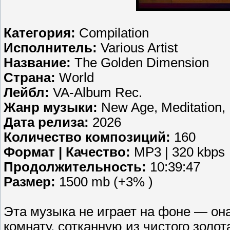
Категория:
Compilation
Исполнитель:
Various Artist
Название:
The Golden Dimension
Страна:
World
Лейбл:
VA-Album Rec.
Жанр музыки:
New Age, Meditation,
Дата релиза:
2026
Количество композиций:
160
Формат | Качество:
MP3 | 320 kbps
Продолжительность:
10:39:47
Размер:
1500 mb (+3% )
Эта музыка не играет на фоне — она
комнату, сотканную из чистого золот