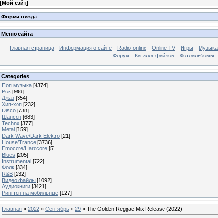
[
Мой сайт
]
Форма входа
Меню сайта
Главная страница
Информация о сайте
Radio-online
Online TV
Игры
Музыка
Форум
Каталог файлов
Фотоальбомы
Categories
Поп музыка
[4374]
Рок
[996]
Джаз
[354]
Хип-хоп
[232]
Disco
[738]
Шансон
[683]
Techno
[377]
Metal
[159]
Dark Wave/Dark Elektro
[21]
House/Trance
[3736]
Emocore/Hardcore
[5]
Blues
[205]
Instrumental
[722]
Фолк
[334]
R&B
[232]
Видео файлы
[1092]
Аудиокниги
[3421]
Рингтон на мобильные
[127]
Главная
»
2022
»
Сентябрь
»
29
» The Golden Reggae Mix Release (2022)