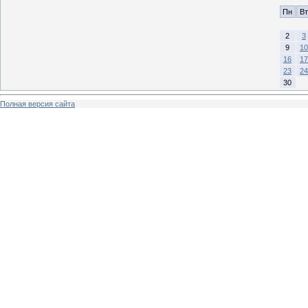
Пн
Вт
2
3
9
10
16
17
23
24
30
Полная версия сайта