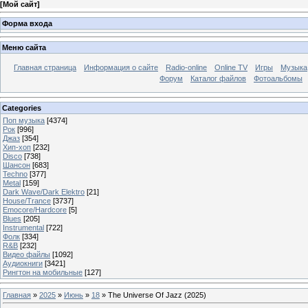
[
Мой сайт
]
Форма входа
Меню сайта
Главная страница
Информация о сайте
Radio-online
Online TV
Игры
Музыка
Форум
Каталог файлов
Фотоальбомы
Categories
Поп музыка
[4374]
Рок
[996]
Джаз
[354]
Хип-хоп
[232]
Disco
[738]
Шансон
[683]
Techno
[377]
Metal
[159]
Dark Wave/Dark Elektro
[21]
House/Trance
[3737]
Emocore/Hardcore
[5]
Blues
[205]
Instrumental
[722]
Фолк
[334]
R&B
[232]
Видео файлы
[1092]
Аудиокниги
[3421]
Рингтон на мобильные
[127]
Главная
»
2025
»
Июнь
»
18
» The Universe Of Jazz (2025)