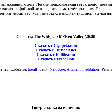
 зачарованного леса. Лёгкие прикосновения ветра, шёпот древни
 магию эльфийской долины, где время течёт по‑иному. Плавны
ритмы уносят вас туда, где воздух наполнен тишиной, а душа н
Скачать: The Whisper Of Elven Valley (2026)
Скачать с Gigapeta.com
Скачать с Turbobit.net
Скачать с Katfile.com
Скачать с Freedl.ink
ов
: 23 |
Добавил
:
trigall
|
Теги
:
New Age
,
Ambient
,
meditation
|
Рейти
Гипер-ссылка на источник