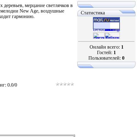
х деревьев, мерцание светлячков в
е мелодии New Age, воздушные
Статистика
аходит гармонию.
Онлайн всего:
1
Гостей:
1
Пользователей:
0
нг
:
0.0
/
0