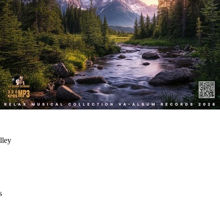
lley
s