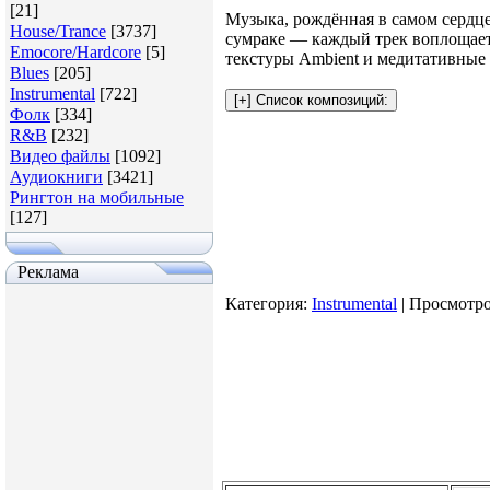
[21]
Музыка, рождённая в самом сердце
House/Trance
[3737]
сумраке — каждый трек воплощает
Emocore/Hardcore
[5]
текстуры Ambient и медитативные 
Blues
[205]
Instrumental
[722]
Фолк
[334]
R&B
[232]
Видео файлы
[1092]
Аудиокниги
[3421]
Рингтон на мобильные
[127]
Реклама
Категория
:
Instrumental
|
Просмотр