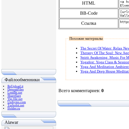
HTML
BB-Code
Ссылка
Похожие материалы
The Secret Of Water: Relax Ne
Therapy Of The Soul: New Age 
Spirit Awakening: Music For M
Yogafest: Yoga Class & Sessio
Yoga And Meditation Ambient
Yoga And Deep House Meditat
Файлообменники
ReUpload.it
DepositFiles
Всего комментариев
:
0
LetitBit.net
Shareflare
Vip-file.net
Unibytes.com
Turbobit.net
Ifolder.ru
Alawar