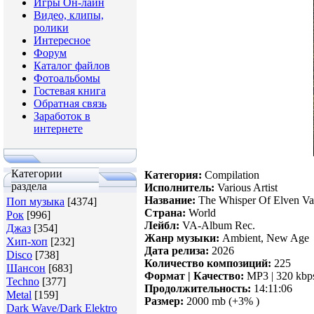
Игры Он-лайн
Видео, клипы,
ролики
Интересное
Форум
Каталог файлов
Фотоальбомы
Гостевая книга
Обратная связь
Заработок в
интернете
Категории
Категория:
Compilation
раздела
Исполнитель:
Various Artist
Название:
The Whisper Of Elven Va
Поп музыка
[4374]
Страна:
World
Рок
[996]
Лейбл:
VA-Album Rec.
Джаз
[354]
Жанр музыки:
Ambient, New Age
Хип-хоп
[232]
Дата релиза:
2026
Disco
[738]
Количество композиций:
225
Шансон
[683]
Формат | Качество:
MP3 | 320 kbp
Techno
[377]
Продолжительность:
14:11:06
Metal
[159]
Размер:
2000 mb (+3% )
Dark Wave/Dark Elektro