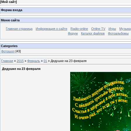
[
Мой сайт
]
Форма входа
Меню сайта
Главная страница
Информация о сайте
Radio-online
Online TV
Игры
Музыка
Форум
Каталог файлов
Фотоальбомы
Categories
Фотошоп
[43]
Главная
»
2015
»
Февраль
»
01
» Дедушке на 23 февраля
Дедушке на 23 февраля