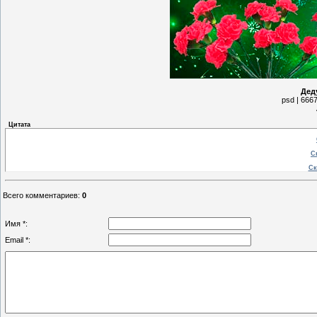
Дед
psd | 6667
Цитата
С
Ск
Всего комментариев
:
0
Имя *:
Email *: