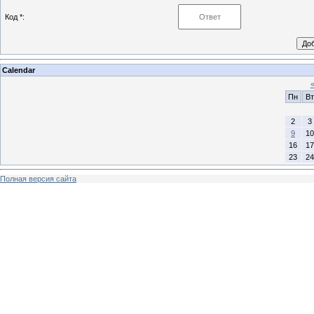
Код *:
Calendar
Пн
Вт
2
3
9
10
16
17
23
24
Полная версия сайта