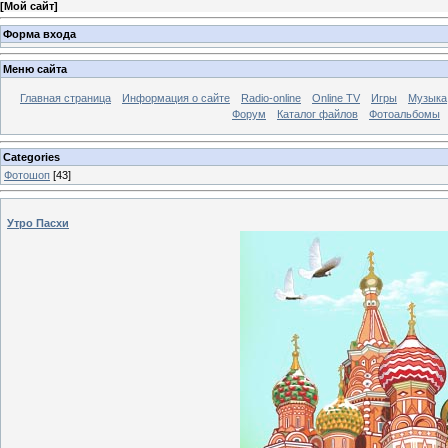
[
Мой сайт
]
Форма входа
Меню сайта
Главная страница
Информация о сайте
Radio-online
Online TV
Игры
Музыка
Форум
Каталог файлов
Фотоальбомы
Categories
Фотошоп
[43]
Утро Пасхи