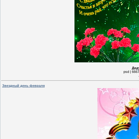
Дед
psd | 6667
Звездный день февраля