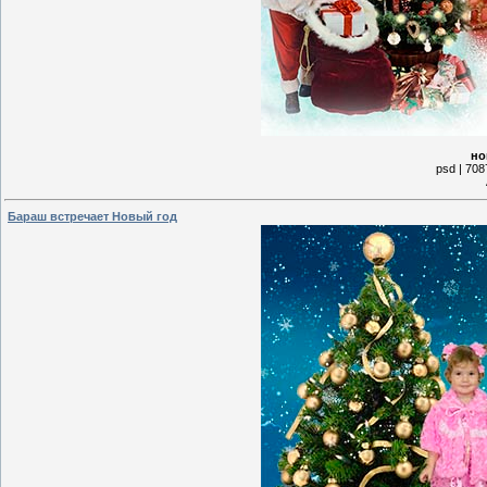
но
psd | 708
Бараш встречает Новый год