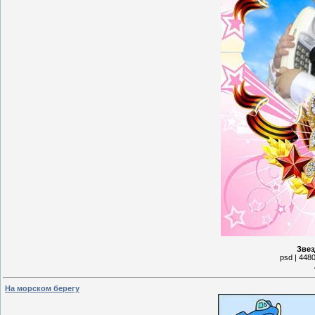
Звез
psd | 4480
На морском берегу