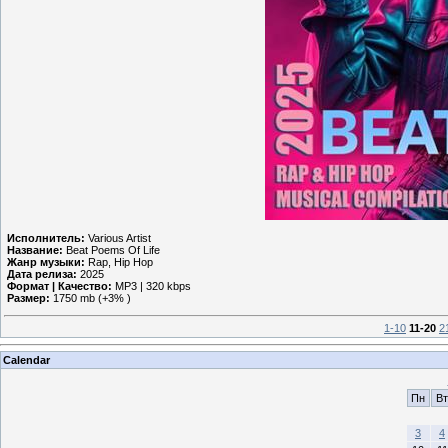
Исполнитель:
Various Artist
Название:
Beat Poems Of Life
Жанр музыки:
Rap, Hip Hop
Дата релиза:
2025
Формат | Качество:
MP3 | 320 kbps
Размер:
1750 mb (+3% )
1-10
11-20
2
Calendar
Пн
Вт
3
4