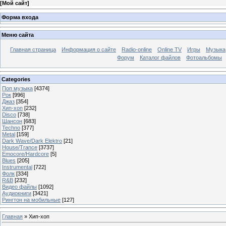
[
Мой сайт
]
Форма входа
Меню сайта
Главная страница
Информация о сайте
Radio-online
Online TV
Игры
Музыка
Форум
Каталог файлов
Фотоальбомы
Categories
Поп музыка
[4374]
Рок
[996]
Джаз
[354]
Хип-хоп
[232]
Disco
[738]
Шансон
[683]
Techno
[377]
Metal
[159]
Dark Wave/Dark Elektro
[21]
House/Trance
[3737]
Emocore/Hardcore
[5]
Blues
[205]
Instrumental
[722]
Фолк
[334]
R&B
[232]
Видео файлы
[1092]
Аудиокниги
[3421]
Рингтон на мобильные
[127]
Главная
»
Хип-хоп