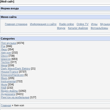
[
Мой сайт
]
Форма входа
Меню сайта
Главная страница
Информация о сайте
Radio-online
Online TV
Игры
Музыка
Форум
Каталог файлов
Фотоальбомы
Categories
Поп музыка
[4374]
Рок
[996]
Джаз
[354]
Хип-хоп
[232]
Disco
[738]
Шансон
[683]
Techno
[377]
Metal
[159]
Dark Wave/Dark Elektro
[21]
House/Trance
[3737]
Emocore/Hardcore
[5]
Blues
[205]
Instrumental
[722]
Фолк
[334]
R&B
[232]
Видео файлы
[1092]
Аудиокниги
[3421]
Рингтон на мобильные
[127]
Главная
»
Хип-хоп