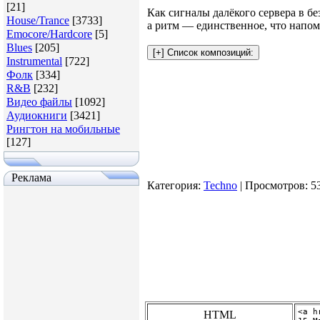
[21]
Как сигналы далёкого сервера в б
House/Trance
[3733]
а ритм — единственное, что напом
Emocore/Hardcore
[5]
Blues
[205]
Instrumental
[722]
Фолк
[334]
R&B
[232]
Видео файлы
[1092]
Аудиокниги
[3421]
Рингтон на мобильные
[127]
Реклама
Категория
:
Techno
|
Просмотров
: 5
HTML