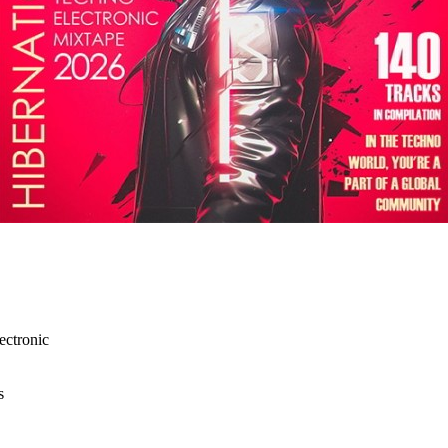
ectronic
s