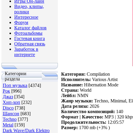
Игры Он-лайн
Видео, клипы,
ролики
Интересное
Форум
Каталог файлов
Фотоальбомы
Гостевая книга
Обратная связь
Заработок в
интернете
Категории
Категория:
Compilation
раздела
Исполнитель:
Various Artist
Название:
Hibernation Mode
Поп музыка
[4374]
Страна:
World
Рок
[996]
Лейбл:
NMN
Джаз
[354]
Жанр музыки:
Techno, Minimal, El
Хип-хоп
[232]
Дата релиза:
2026
Disco
[738]
Количество композиций:
140
Шансон
[683]
Формат | Качество:
MP3 | 320 kbp
Techno
[377]
Продолжительность:
12:05:57
Metal
[159]
Размер:
1700 mb (+3% )
Dark Wave/Dark Elektro