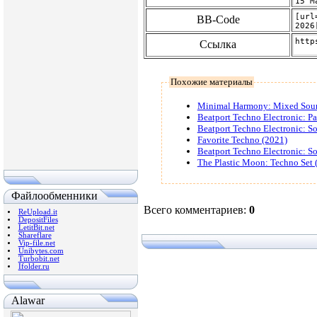
BB-Code
Ссылка
Похожие материалы
Minimal Harmony: Mixed Sou
Beatport Techno Electronic: P
Beatport Techno Electronic: S
Favorite Techno (2021)
Beatport Techno Electronic: S
The Plastic Moon: Techno Set 
Файлообменники
Всего комментариев
:
0
ReUpload.it
DepositFiles
LetitBit.net
Shareflare
Vip-file.net
Unibytes.com
Turbobit.net
Ifolder.ru
Alawar