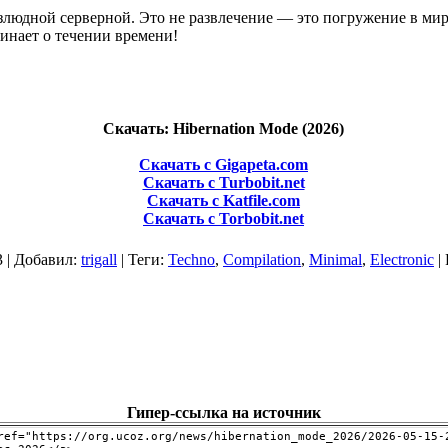
езлюдной серверной. Это не развлечение — это погружение в мир
инает о течении времени!
Скачать: Hibernation Mode (2026)
Скачать с Gigapeta.com
Скачать с Turbobit.net
Скачать с Katfile.com
Скачать с Torbobit.net
3 |
Добавил
:
trigall
|
Теги
:
Techno
,
Compilation
,
Minimal
,
Electronic
|
Гипер-ссылка на источник