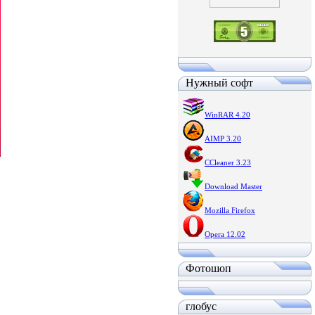
Нужный софт
WinRAR 4.20
AIMP 3.20
CCleaner 3.23
Download Master
Mozilla Firefox
Opera 12.02
Фотошоп
глобус