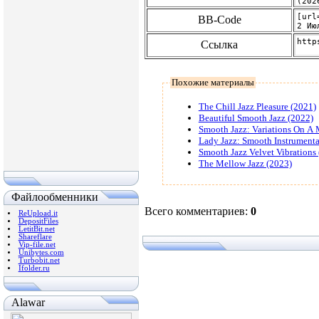
BB-Code
Ссылка
Похожие материалы
The Chill Jazz Pleasure (2021)
Beautiful Smooth Jazz (2022)
Smooth Jazz: Variations On A
Lady Jazz: Smooth Instrumenta
Smooth Jazz Velvet Vibrations
The Mellow Jazz (2023)
Файлообменники
Всего комментариев
:
0
ReUpload.it
DepositFiles
LetitBit.net
Shareflare
Vip-file.net
Unibytes.com
Turbobit.net
Ifolder.ru
Alawar