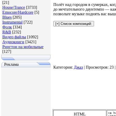
[21]
Полёт над городом в сумерках, ког
House/Trance
[3733]
до мечтательного даунтемпо — каж
Emocore/Hardcore
[5]
позвольте музыке поднять вас выше
Blues
[205]
Instrumental
[722]
Фолк
[334]
R&B
[232]
Видео файлы
[1092]
Аудиокниги
[3421]
Рингтон на мобильные
[127]
Реклама
Категория
:
Джаз
|
Просмотров
: 23 
HTML