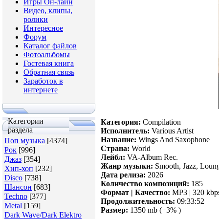
Игры Он-лайн
Видео, клипы,
ролики
Интересное
Форум
Каталог файлов
Фотоальбомы
Гостевая книга
Обратная связь
Заработок в
интернете
Категории
Категория:
Compilation
раздела
Исполнитель:
Various Artist
Название:
Wings And Saxophone
Поп музыка
[4374]
Страна:
World
Рок
[996]
Лейбл:
VA-Album Rec.
Джаз
[354]
Жанр музыки:
Smooth, Jazz, Loun
Хип-хоп
[232]
Дата релиза:
2026
Disco
[738]
Количество композиций:
185
Шансон
[683]
Формат | Качество:
MP3 | 320 kbp
Techno
[377]
Продолжительность:
09:33:52
Metal
[159]
Размер:
1350 mb (+3% )
Dark Wave/Dark Elektro