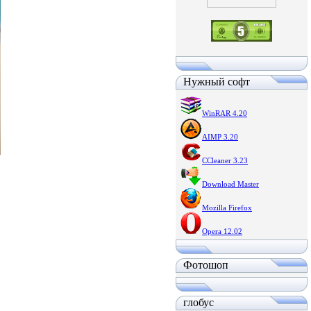
Нужный софт
WinRAR 4.20
AIMP 3.20
CCleaner 3.23
Download Master
Mozilla Firefox
Opera 12.02
Фотошоп
глобус